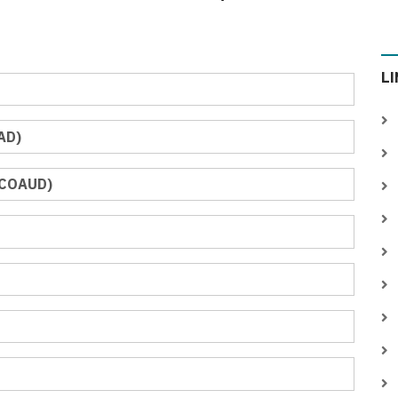
L
AD)
(COAUD)