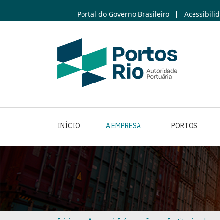
Skip
Portal do Governo Brasileiro
Acessibili
|
to
main
content
INÍCIO
A EMPRESA
PORTOS