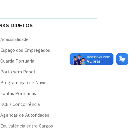
Switch
Switch
Switch
Switch
to
to
to
to
color
blue
high
soft
INKS DIRETOS
theme
theme
visibility
theme
theme
Acessibilidade
Espaço dos Empregados
Guarda Portuária
Porto sem Papel
Programação de Navios
Tarifas Portuárias
RCE / Concorrência
Agendas de Autoridades
Equivalência entre Cargos