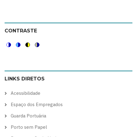
CONTRASTE
Switch
Switch
Switch
Switch
to
to
to
to
color
blue
high
soft
LINKS DIRETOS
theme
theme
visibility
theme
theme
Acessibilidade
Espaço dos Empregados
Guarda Portuária
Porto sem Papel