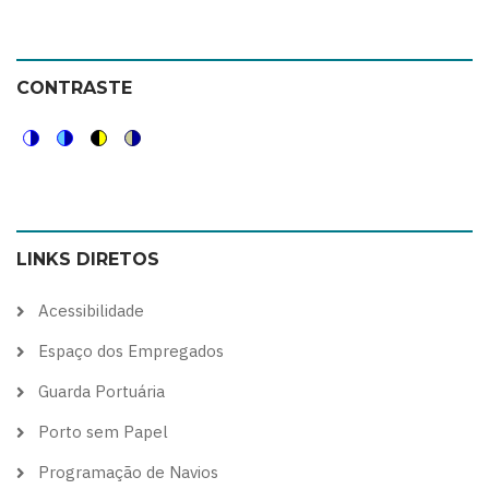
CONTRASTE
Switch
Switch
Switch
Switch
to
to
to
to
color
blue
high
soft
LINKS DIRETOS
theme
theme
visibility
theme
theme
Acessibilidade
Espaço dos Empregados
Guarda Portuária
Porto sem Papel
Programação de Navios