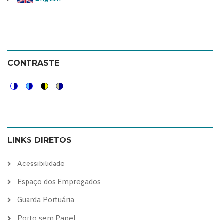
CONTRASTE
Switch
Switch
Switch
Switch
to
to
to
to
color
blue
high
soft
LINKS DIRETOS
theme
theme
visibility
theme
theme
Acessibilidade
Espaço dos Empregados
Guarda Portuária
Porto sem Papel