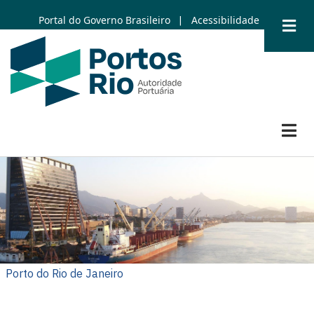
Skip
Portal do Governo Brasileiro
Acessibilidade
|
to
main
content
Porto do Rio de Janeiro
Porto do Rio de Janeiro
Porto de Itaguaí
Porto de Itaguaí
Porto de Niterói
Porto de Angra dos Reis