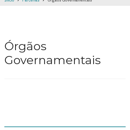
Início
Parcerias
Órgãos Governamentais
Breadcrumb
Órgãos
Governamentais