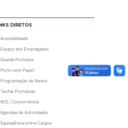
Switch
Switch
Switch
Switch
to
to
to
to
color
blue
high
soft
INKS DIRETOS
theme
theme
visibility
theme
theme
Acessibilidade
Espaço dos Empregados
Guarda Portuária
Porto sem Papel
Programação de Navios
Tarifas Portuárias
RCE / Concorrência
Agendas de Autoridades
Equivalência entre Cargos