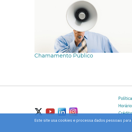
Chamamento Público
Polític
Horário
Crédito
Este site usa cookies e processa dados pessoais para
Mapa d