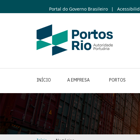
Skip
Portal do Governo Brasileiro
Acessibili
|
to
main
content
INÍCIO
A EMPRESA
PORTOS