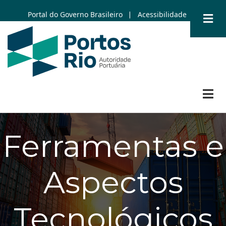
Skip
Portal do Governo Brasileiro
Acessibilidade
|
to
main
content
Ferramentas e
Aspectos
Tecnológicos