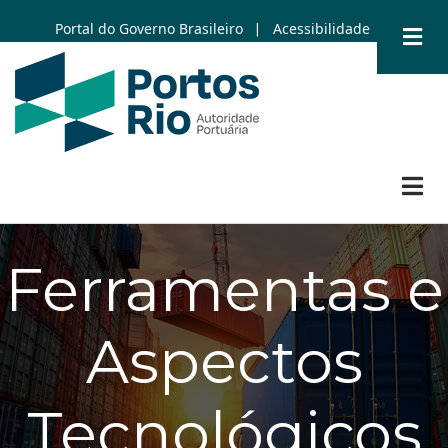
Skip
Portal do Governo Brasileiro
Acessibilidade
|
to
main
content
Ferramentas e
Aspectos
Tecnológicos