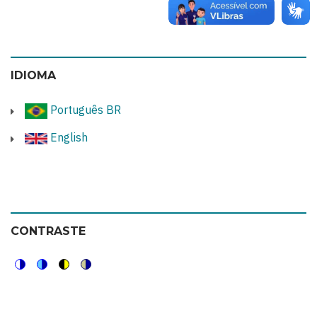
IDIOMA
Português BR
English
CONTRASTE
Switch
Switch
Switch
Switch
to
to
to
to