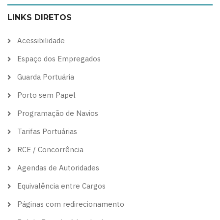
color
blue
high
soft
LINKS DIRETOS
theme
theme
visibility
theme
theme
Acessibilidade
Espaço dos Empregados
Guarda Portuária
Porto sem Papel
Programação de Navios
Tarifas Portuárias
RCE / Concorrência
Agendas de Autoridades
Equivalência entre Cargos
Páginas com redirecionamento