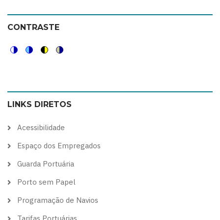
CONTRASTE
Switch
Switch
Switch
Switch
to
to
to
to
color
blue
high
soft
LINKS DIRETOS
theme
theme
visibility
theme
theme
Acessibilidade
Espaço dos Empregados
Guarda Portuária
Porto sem Papel
Programação de Navios
Tarifas Portuárias