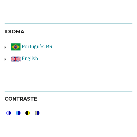
IDIOMA
Português BR
English
CONTRASTE
Switch
Switch
Switch
Switch
to
to
to
to