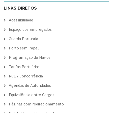
color
blue
high
soft
LINKS DIRETOS
theme
theme
visibility
theme
theme
Acessibilidade
Espaço dos Empregados
Guarda Portuária
Porto sem Papel
Programação de Navios
Tarifas Portuárias
RCE / Concorrência
Agendas de Autoridades
Equivalência entre Cargos
Páginas com redirecionamento