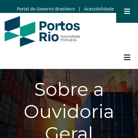
Skip
Portal do Governo Brasileiro
Acessibilidade
|
to
main
content
Sobre a
Ouvidoria
Geral