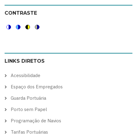
CONTRASTE
Switch
Switch
Switch
Switch
to
to
to
to
color
blue
high
soft
LINKS DIRETOS
theme
theme
visibility
theme
theme
Acessibilidade
Espaço dos Empregados
Guarda Portuária
Porto sem Papel
Programação de Navios
Tarifas Portuárias