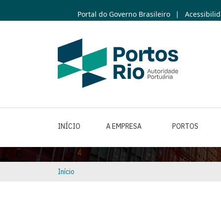
Skip
Portal do Governo Brasileiro
Acessibili
|
to
main
content
INÍCIO
A EMPRESA
PORTOS
Início
Breadcrumb