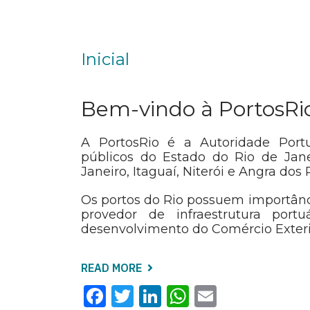
Inicial
Bem-vindo à PortosRi
A PortosRio é a Autoridade Portu
públicos do Estado do Rio de Jan
Janeiro, Itaguaí, Niterói e Angra dos 
Os portos do Rio possuem importânc
provedor de infraestrutura port
desenvolvimento do Comércio Exterio
READ MORE
ABOUT
INICIAL
Facebook
Twitter
LinkedIn
WhatsApp
Email