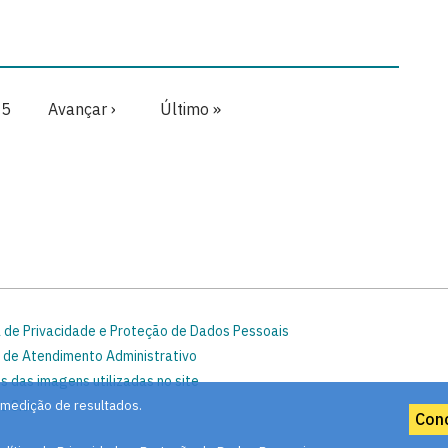
na
Página
5
Next
Avançar ›
Last
Último »
page
page
a de Privacidade e Proteção de Dados Pessoais
 de Atendimento Administrativo
s das imagens utilizadas no site
o Site
 medição de resultados.
Con