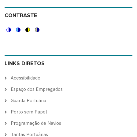
CONTRASTE
Switch
Switch
Switch
Switch
to
to
to
to
color
blue
high
soft
LINKS DIRETOS
theme
theme
visibility
theme
theme
Acessibilidade
Espaço dos Empregados
Guarda Portuária
Porto sem Papel
Programação de Navios
Tarifas Portuárias