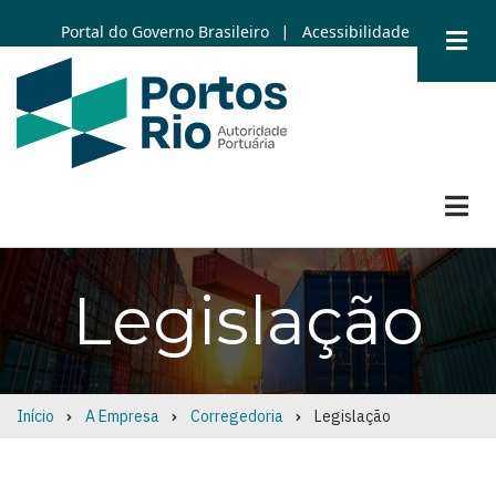
Skip
Portal do Governo Brasileiro
Acessibilidade
|
to
main
content
Legislação
Início
A Empresa
Corregedoria
Legislação
Breadcrumb