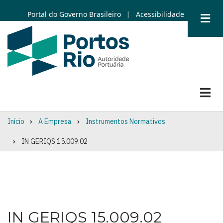
Skip
Portal do Governo Brasileiro
Acessibilidade
|
to
main
content
Início
A Empresa
Instrumentos Normativos
Breadcrumb
IN GERIQS 15.009.02
IN GERIQS 15.009.02