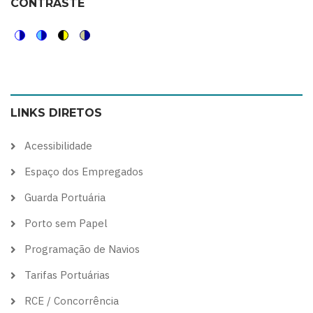
CONTRASTE
Switch
Switch
Switch
Switch
to
to
to
to
color
blue
high
soft
LINKS DIRETOS
theme
theme
visibility
theme
theme
Acessibilidade
Espaço dos Empregados
Guarda Portuária
Porto sem Papel
Programação de Navios
Tarifas Portuárias
RCE / Concorrência