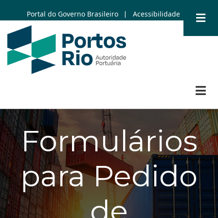
Skip
Portal do Governo Brasileiro
Acessibilidade
|
to
main
content
Formulários
para Pedido
de