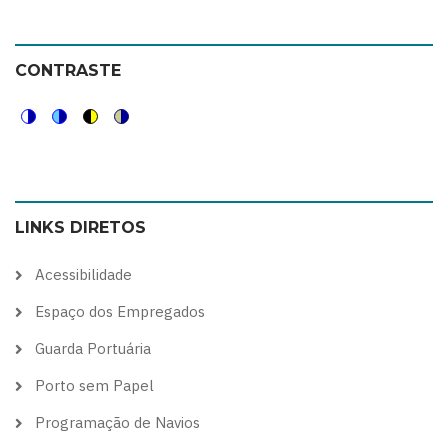
CONTRASTE
Switch
Switch
Switch
Switch
to
to
to
to
color
blue
high
soft
LINKS DIRETOS
theme
theme
visibility
theme
theme
Acessibilidade
Espaço dos Empregados
Guarda Portuária
Porto sem Papel
Programação de Navios