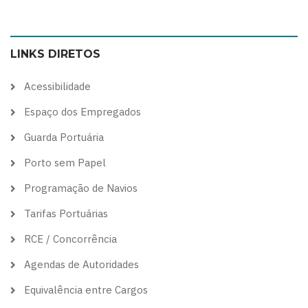
to
to
to
to
color
blue
high
soft
LINKS DIRETOS
theme
theme
visibility
theme
theme
Acessibilidade
Espaço dos Empregados
Guarda Portuária
Porto sem Papel
Programação de Navios
Tarifas Portuárias
RCE / Concorrência
Agendas de Autoridades
Equivalência entre Cargos