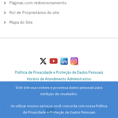
Páginas com redirecionamento
Rol de Proprietários do site
Mapa do Site
Política de Privacidade e Proteção de Dados Pessoais
Horário de Atendimento Administrativo
Créditos das imagens utilizadas no site
Este site usa cookies e processa dados pessoais para
Mapa do Site
medição de resultados.
Ao utilizar nossos serviços você concorda com nossa Política
Português BR
de Privacidade e Proteção de Dados Pessoais