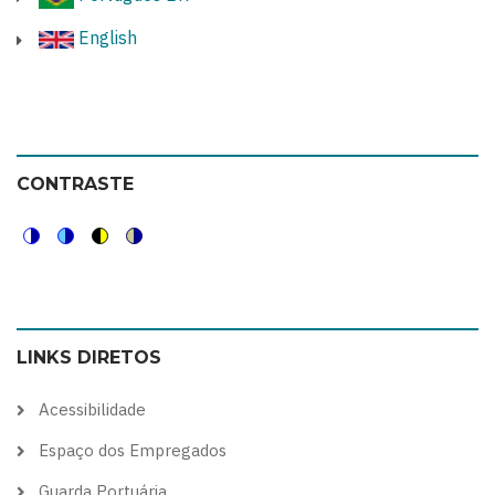
English
CONTRASTE
Switch
Switch
Switch
Switch
to
to
to
to
color
blue
high
soft
LINKS DIRETOS
theme
theme
visibility
theme
theme
Acessibilidade
Espaço dos Empregados
Guarda Portuária