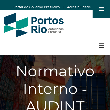
Skip
Portal do Governo Brasileiro
Acessibilidade
|
to
main
content
Normativo
Interno -
AUDINT