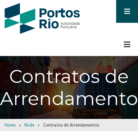
Skip
to
main
content
Contratos de
Arrendamento
Home
Node
Contratos de Arrendamentos
Breadcrumb