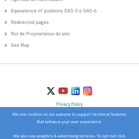
Equivalence of positions DAS-5 e DAS-6
Redirected pages
Rol de Proprietários do site
Site Map
Privacy Policy
Business Hours
We use cookies on our website to support technical features
Image Credits
that enhance your user experience.
Site map
We also use analytics & advertising services. To opt-out click