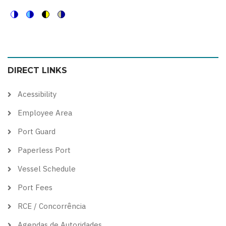
Switch
Switch
Switch
Switch
to
to
to
to
color
blue
high
soft
DIRECT LINKS
theme
theme
visibility
theme
theme
Acessibility
Employee Area
Port Guard
Paperless Port
Vessel Schedule
Port Fees
RCE / Concorrência
Agendas de Autoridades