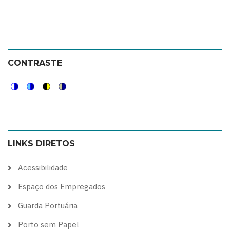
CONTRASTE
Switch
Switch
Switch
Switch
to
to
to
to
color
blue
high
soft
LINKS DIRETOS
theme
theme
visibility
theme
theme
Acessibilidade
Espaço dos Empregados
Guarda Portuária
Porto sem Papel