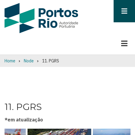
Skip
to
main
content
Home
Node
11. PGRS
Breadcrumb
11. PGRS
*em atualização