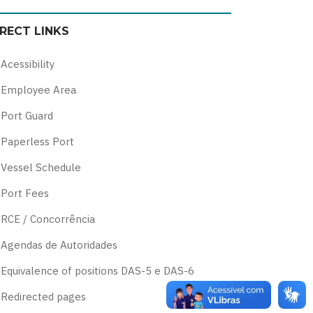
color
blue
high
soft
IRECT LINKS
theme
theme
visibility
theme
theme
Acessibility
Employee Area
Port Guard
Paperless Port
Vessel Schedule
Port Fees
RCE / Concorrência
Agendas de Autoridades
Equivalence of positions DAS-5 e DAS-6
Redirected pages