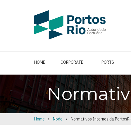
Skip
to
main
content
HOME
CORPORATE
PORTS
Normativ
Home
Node
Normativos Internos da PortosRi
Breadcrumb