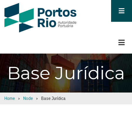
Skip
to
main
content
Base Jurídica
Home
Node
Base Jurídica
Breadcrumb