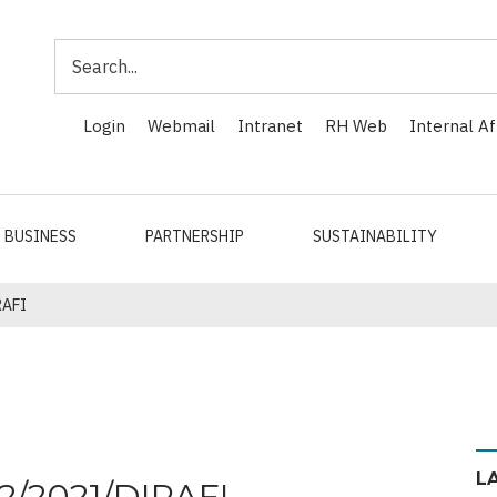
Search
Login
Webmail
Intranet
RH Web
Internal Af
BUSINESS
PARTNERSHIP
SUSTAINABILITY
RAFI
L
 2/2021/DIRAFI