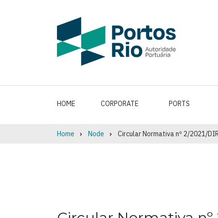
Skip
to
main
content
HOME
CORPORATE
PORTS
Home
Node
Circular Normativa nº 2/2021/DI
Breadcrumb
Circular Normativa nº