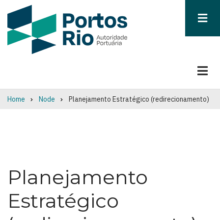
Skip
to
main
content
Home
Node
Planejamento Estratégico (redirecionamento)
Breadcrumb
Planejamento
Estratégico