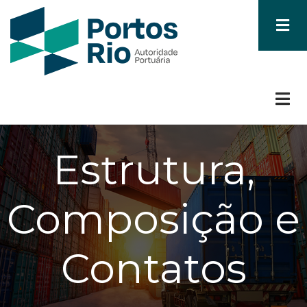
Skip
to
main
content
Estrutura,
Composição e
Contatos